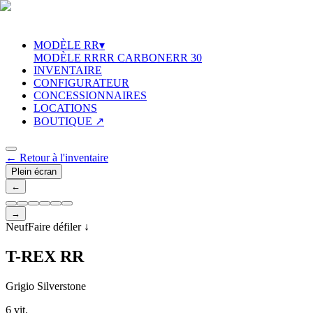
MODÈLE RR
▾
MODÈLE RR
RR CARBONE
RR 30
INVENTAIRE
CONFIGURATEUR
CONCESSIONNAIRES
LOCATIONS
BOUTIQUE ↗
←
Retour à l'inventaire
Plein écran
←
→
Neuf
Faire défiler
↓
T
-
R
E
X
R
R
Grigio Silverstone
6 vit.