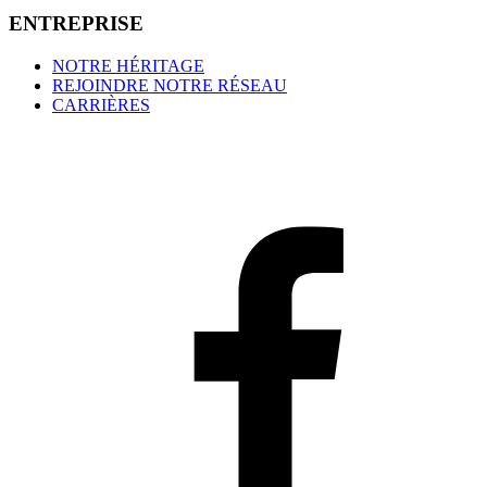
E
N
T
R
E
P
R
I
S
E
NOTRE HÉRITAGE
REJOINDRE NOTRE RÉSEAU
CARRIÈRES