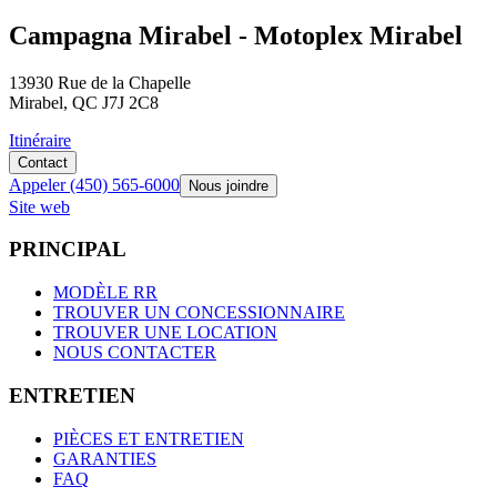
Campagna Mirabel - Motoplex Mirabel
13930 Rue de la Chapelle
Mirabel, QC J7J 2C8
Itinéraire
Contact
Appeler
(450) 565-6000
Nous joindre
Site web
P
R
I
N
C
I
P
A
L
MODÈLE RR
TROUVER UN CONCESSIONNAIRE
TROUVER UNE LOCATION
NOUS CONTACTER
E
N
T
R
E
T
I
E
N
PIÈCES ET ENTRETIEN
GARANTIES
FAQ