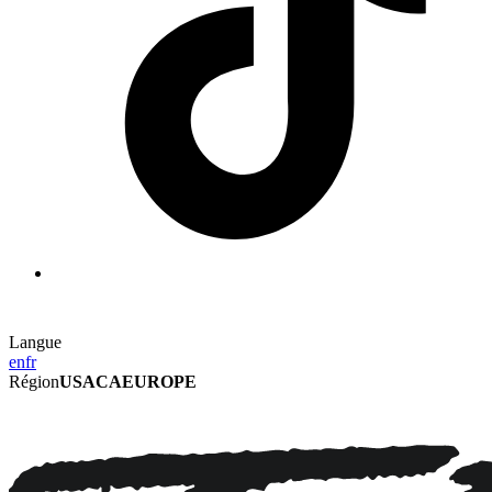
Langue
en
fr
Région
USA
CA
EUROPE