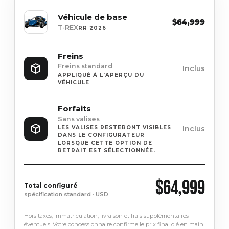
Véhicule de base
$64,999
T-REX
RR 2026
Freins
Freins standard
Inclus
APPLIQUÉ À L'APERÇU DU
VÉHICULE
Forfaits
Sans valises
Inclus
LES VALISES RESTERONT VISIBLES
DANS LE CONFIGURATEUR
LORSQUE CETTE OPTION DE
RETRAIT EST SÉLECTIONNÉE.
$64,999
Total configuré
spécification standard · USD
Hors taxes, immatriculation, livraison et frais supplémentaires
éventuels. Votre concessionnaire confirme le prix final clé en main.