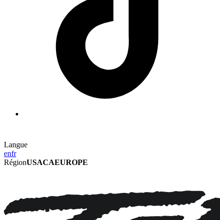
Langue
en
fr
Région
USA
CA
EUROPE