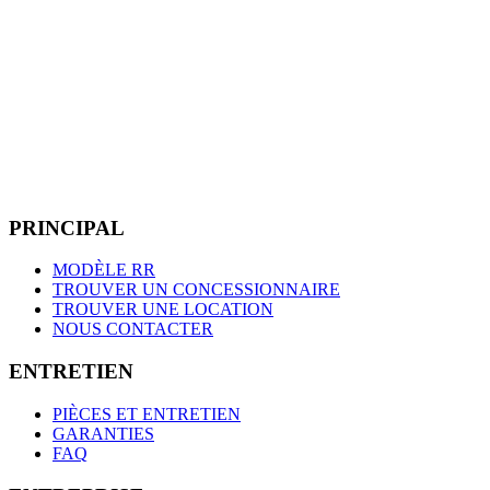
P
R
I
N
C
I
P
A
L
MODÈLE RR
TROUVER UN CONCESSIONNAIRE
TROUVER UNE LOCATION
NOUS CONTACTER
E
N
T
R
E
T
I
E
N
PIÈCES ET ENTRETIEN
GARANTIES
FAQ