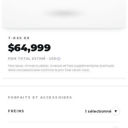
T-REX
RR
$64,999
PRIX TOTAL ESTIMÉ
·
USD
Hors taxes, immatriculation, livraison et frais supplémentaires éventuels.
Votre concessionnaire confirme le prix final clé en main.
FORFAITS ET ACCESSOIRES
▾
1 sélectionné
FREINS