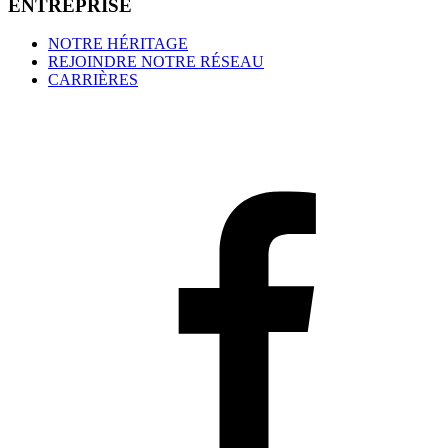
E
N
T
R
E
P
R
I
S
E
NOTRE HÉRITAGE
REJOINDRE NOTRE RÉSEAU
CARRIÈRES